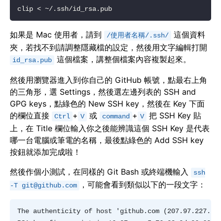
如果是 Mac 使用者，請到
這個資料
/使用者名稱/.ssh/
夾，若找不到請調整隱藏檔的設定，然後用文字編輯打開
這個檔案，講整個檔案內容複製起來。
id_rsa.pub
然後用瀏覽器進入到你自己的 GitHub 帳號，點最右上角
的三角形，選 Settings，然後選左邊列表的 SSH and
GPG keys，點綠色的 New SSH key，然後在 Key 下面
的欄位直接
+
或
+
把 SSH Key 貼
Ctrl
V
command
V
上，在 Title 欄位輸入你之後能辨識這個 SSH Key 是代表
哪一台電腦或筆電的名稱，最後點綠色的 Add SSH key
按鈕就添加完成啦！
然後作個小測試，在同樣的 Git Bash 或終端機輸入
ssh
，可能會看到類似以下的一段文字：
-T
git@github.com
The authenticity of host 'github.com (207.97.227.239