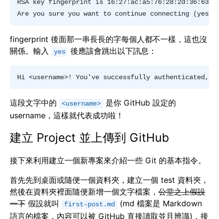
RSA key fingerprint is 16:27:ac:a5:76:28:2d:36:63:1b
fingerprint 後面那一串長長的字每個人都不一樣，這也沒
關係。輸入
後應該會跳出以下訊息：
yes
這段文字中的
是你 GitHub 設定的
<username>
username，這樣就代表成功啦！
建立 Project 並上傳到 GitHub
接下來利用建立一個新專案來介紹一些 Git 的基本指令。
首先先到桌面或隨便一個資料夾，建立一個 test 資料夾，
然後在資料夾裡面隨便新增一個文字檔案，
公堂之上假設
一下
假設就叫
(md 檔案是 Markdown
first-post.md
語言的檔案，內容可以被 GitHub 直接讀取並且辨識)，接