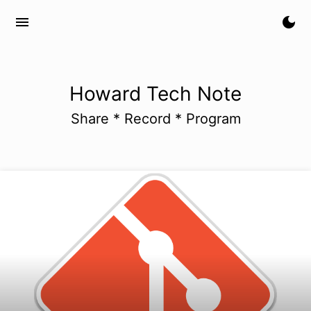
menu
dark_mode
Howard Tech Note
Share * Record * Program