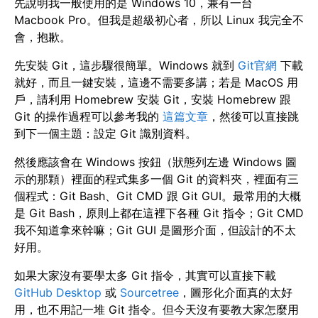
先說明我一般使用的是 Windows 10，兼有一台
Macbook Pro。但我是超級初心者，所以 Linux 我完全不
會，抱歉。
先安裝 Git，這步驟很簡單。Windows 就到
Git官網
下載
就好，而且一鍵安裝，這邊不需要多講；若是 MacOS 用
戶，請利用 Homebrew 安裝 Git，安裝 Homebrew 跟
Git 的操作過程可以參考我的
這篇文章
，然後可以直接跳
到下一個主題：設定 Git 識別資料。
然後應該會在 Windows 按鈕（狀態列左邊 Windows 圖
示的那顆）裡面的程式集多一個 Git 的資料夾，裡面有三
個程式：Git Bash、Git CMD 跟 Git GUI。最常用的大概
是 Git Bash，原則上都在這裡下各種 Git 指令；Git CMD
我不知道拿來幹嘛；Git GUI 是圖形介面，但設計的不太
好用。
如果大家沒有要學太多 Git 指令，其實可以直接下載
GitHub Desktop
或
Sourcetree
，圖形化介面真的太好
用，也不用記一堆 Git 指令。但今天沒有要教大家怎麼用