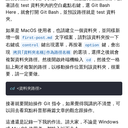
著請在 test 資料夾內的空白處點右鍵，選 Git Bash
Here，就會打開 Git Bash，並預設路徑就是 test 資料
夾。
如果是 MacOS 使用者，也請建立一個資料夾，並同樣新
增一個
文字檔案，請對該資料夾按一下
first-post.md
右鍵或
鍵出現選單，再按著
鍵，會出
control
option
現
的選項，選擇之後就會
拷貝「資料夾名稱」作為路徑名稱
複製資料夾路徑。然後開啟終端機輸入
，然後空一格
cd
貼上剛才複製的路徑，以移動操作位置到該資料夾，很重
要，請一定要做。
cd
接著就要開始操作 Git 指令，如果覺得我講的不清楚，可
以回去看寫點科普那兩篇文章的觀念跟操作。
這邊還是記錄一下我的作法。請大家，不論是 Windows