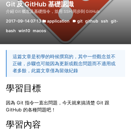
Git 及 GitHub 基礎認識
介紹 Git 概念及基礎指令，並用 SSH 同步到 GitHub
2017-09-14 07:13
application
git
github
ssh
git-
folder
label
bash
win10
macos
這篇文章是初學的時候撰寫的，其中一些觀念並不
正確，步驟也可能因為更新或觀念問題而不適用或
者多餘，此篇文章僅為留做紀錄
學習目標
因為 Git 指令一直出問題，今天就來搞清楚 Git 跟
GitHub 的各種問題吧！
學習內容