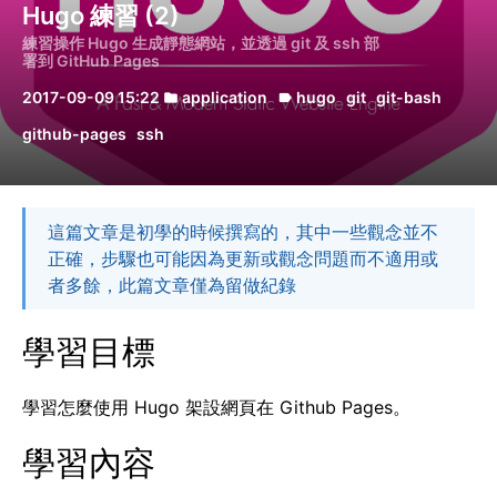
Hugo 練習 (2)
練習操作 Hugo 生成靜態網站，並透過 git 及 ssh 部
署到 GitHub Pages
2017-09-09 15:22
application
hugo
git
git-bash
folder
label
github-pages
ssh
這篇文章是初學的時候撰寫的，其中一些觀念並不
正確，步驟也可能因為更新或觀念問題而不適用或
者多餘，此篇文章僅為留做紀錄
學習目標
學習怎麼使用 Hugo 架設網頁在 Github Pages。
學習內容