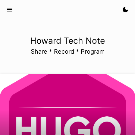
menu
dark_mode
Howard Tech Note
Share * Record * Program