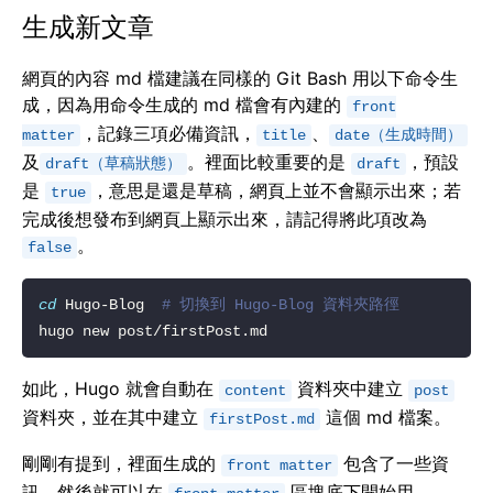
生成新文章
網頁的內容 md 檔建議在同樣的 Git Bash 用以下命令生
成，因為用命令生成的 md 檔會有內建的
front
，記錄三項必備資訊，
、
matter
title
date（生成時間）
及
。裡面比較重要的是
，預設
draft（草稿狀態）
draft
是
，意思是還是草稿，網頁上並不會顯示出來；若
true
完成後想發布到網頁上顯示出來，請記得將此項改為
。
false
cd
 Hugo-Blog  
# 切換到 Hugo-Blog 資料夾路徑  
如此，Hugo 就會自動在
資料夾中建立
content
post
資料夾，並在其中建立
這個 md 檔案。
firstPost.md
剛剛有提到，裡面生成的
包含了一些資
front matter
訊，然後就可以在
區塊底下開始用