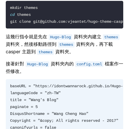
cd
git clone 
git@github.com
這幾行指令就是先在
資料夾內建立
Hugo-Blog
themes
資料夾，然後移動路徑到
資料夾內，再下載
themes
casper 主題到
資料夾。
themes
接著針對
資料夾內的
檔案作一
Hugo-Blog
config.toml
些修改。
baseURL = "https://idontwannarock.github.io/Hugo-Blo
languageCode = "zh-TW"  

title = "Wang's Blog"  

paginate = 5  

DisqusShortname = "Wang Cheng Hao"  

Copyright = "&copy; All rights reserved - 2017"  

canonifyurls = false  
