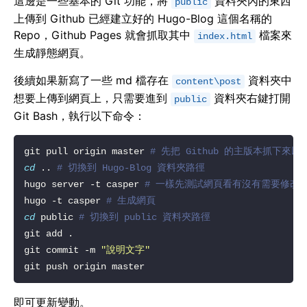
這邊是一些基本的 Git 功能，將
資料夾內的東西
public
上傳到 Github 已經建立好的 Hugo-Blog 這個名稱的
Repo，Github Pages 就會抓取其中
檔案來
index.html
生成靜態網頁。
後續如果新寫了一些 md 檔存在
資料夾中
content\post
想要上傳到網頁上，只需要進到
資料夾右鍵打開
public
Git Bash，執行以下命令：
git pull origin master 
# 先把 Github 的主版本抓下來以
cd
 .. 
# 切換到 Hugo-Blog 資料夾路徑
hugo server -t casper 
# 一樣先測試網頁看有沒有需要修改
hugo -t casper 
# 生成網頁
cd
 public 
# 切換到 public 資料夾路徑
git commit -m 
"說明文字"
即可更新變動。