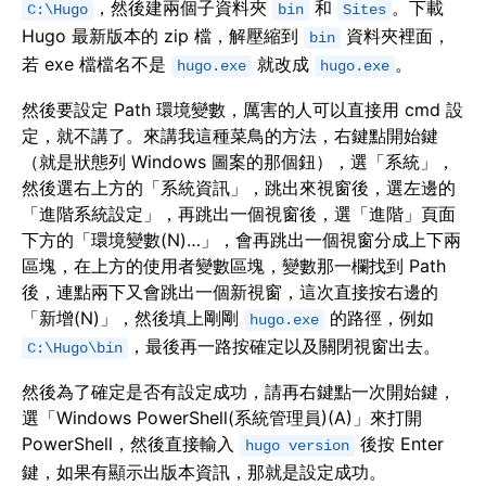
，然後建兩個子資料夾
和
。下載
C:\Hugo
bin
Sites
Hugo 最新版本的 zip 檔，解壓縮到
資料夾裡面，
bin
若 exe 檔檔名不是
就改成
。
hugo.exe
hugo.exe
然後要設定 Path 環境變數，厲害的人可以直接用 cmd 設
定，就不講了。來講我這種菜鳥的方法，右鍵點開始鍵
（就是狀態列 Windows 圖案的那個鈕），選「系統」，
然後選右上方的「系統資訊」，跳出來視窗後，選左邊的
「進階系統設定」，再跳出一個視窗後，選「進階」頁面
下方的「環境變數(N)…」，會再跳出一個視窗分成上下兩
區塊，在上方的使用者變數區塊，變數那一欄找到 Path
後，連點兩下又會跳出一個新視窗，這次直接按右邊的
「新增(N)」，然後填上剛剛
的路徑，例如
hugo.exe
，最後再一路按確定以及關閉視窗出去。
C:\Hugo\bin
然後為了確定是否有設定成功，請再右鍵點一次開始鍵，
選「Windows PowerShell(系統管理員)(A)」來打開
PowerShell，然後直接輸入
後按 Enter
hugo version
鍵，如果有顯示出版本資訊，那就是設定成功。