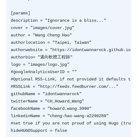
[params]  

description = "Ignorance is a bliss..."  

cover = "images/cover.jpg"  

author = "Wang Cheng Hao"  

authorlocation = "Taipei, Taiwan"  

authorwebsite = "https://idontwannarock.github.io/Hu
authorbio= "邁向軟體工程師"  

logo = "images/logo.jpg"  

#googleAnalyticsUserID = ""  

#Optional RSS-Link, if not provided it defaults to t
#RSSLink = "http://feeds.feedburner.com/..."  

githubName = "idontwannarock"  

twitterName = "CH_Howard_Wang"  

facebookName = "howard.wang.3990"  

linkedinName = "cheng-hao-wang-a2298289"  

#set true if you are not proud of using Hugo (true w
hideHUGOSupport = false  
