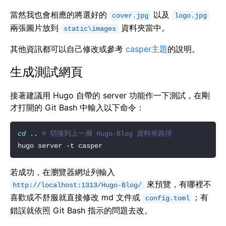
當然我也會相應的將選好的
以及
cover.jpg
logo.jpg
兩張圖片放到
資料夾當中。
static\images
其他資訊都可以自己修改或參考
casper主題
的說明。
生成測試網頁
接著建議用 Hugo 自帶的 server 功能作一下測試，在剛
才打開的 Git Bash 中輸入以下命令：
cd
 .. 
# 切換到上一層 Hugo-Blog 資料夾路徑  
若成功，在瀏覽器網址列輸入
來預覽，有哪裡不
http://localhost:1313/Hugo-Blog/
喜歡或不舒服就直接修改 md 文件或
；有
config.toml
錯誤就依照 Git Bash 指示的問題去改。