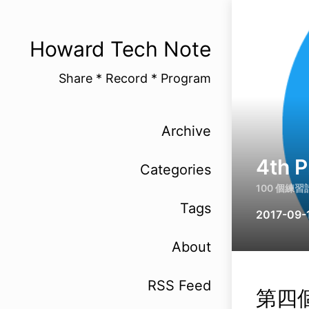
Howard Tech Note
Share * Record * Program
Archive
4th P
Categories
100 個練
Tags
2017-09-
About
RSS Feed
第四