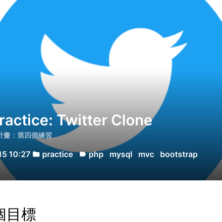
ractice: Twitter Clone
習計畫：第四個練習
15 10:27
practice
php
mysql
mvc
bootstrap
folder
label
個目標