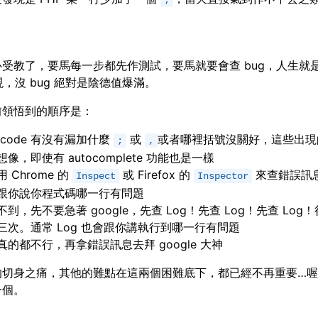
;
受教了，要馬每一步都先作測試，要馬就要會查 bug，人生就
出現，沒 bug 絕對是陰德值爆滿。
前領悟到的順序是：
 code 有沒有漏加什麼
或
或者哪裡括號沒關好，這些出現
;
,
像，即使有 autocomplete 功能也是一樣
 Chrome 的
或 Firefox 的
來查錯誤訊
Inspect
Inspector
跟你說你程式碼哪一行有問題
不到，先不要急著 google，先查 Log！先查 Log！先查 Log
三次。通常 Log 也會跟你講執行到哪一行有問題
真的都不行，再拿錯誤訊息去拜 google 大神
的切身之痛，其他的難點在這兩個困難底下，都已經不再重要…
一個。