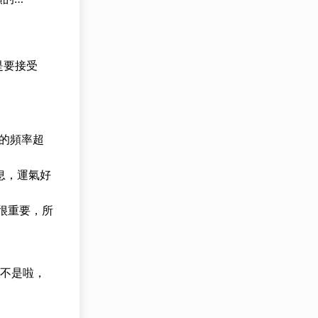
是要接受
的頻率超
息，運氣好
！很重要，所
喔不是啦，