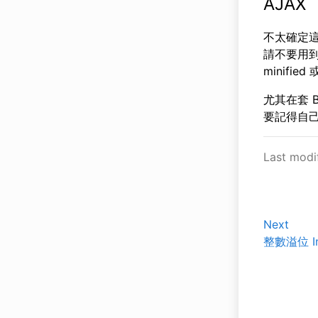
AJAX
不太確定這算
請不要用到 
minifi
尤其在套 B
要記得自己
Last modi
Next
整數溢位 Int