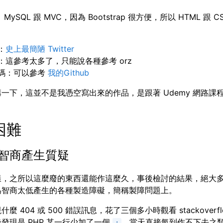
、MySQL 跟 MVC，因為 Bootstrap 很方便，所以 HTML 跟 C
：
史上最簡陋 Twitter
：這參考太多了，只能說各種參考 orz
碼：可以參考
我的Github
一下，這並不是我憑空寫出來的作品，是跟著 Udemy 網路課
困難
智商產生質疑
樣，之所以這麼廢的東西還能作這麼久，事後檢討的結果，絕大
為智商太低產生的各種製造障礙，簡稱製障問題上。
麼 404 或 500 錯誤訊息，花了三個多小時觀看 stackoverf
發現是 PHP 某一行少加了一個
，當天直接氣到作不下去之