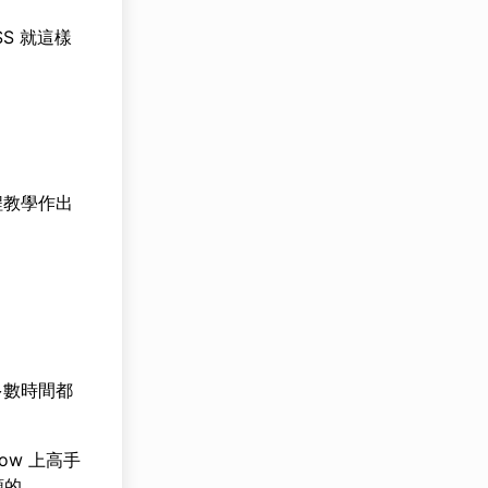
SS 就這樣
程教學作出
多數時間都
low 上高手
類的…