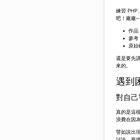
練習 PHP
吧！廠廠~
作品
參考
原始
還是要先講
來的。
遇到
對自己
真的是這
浪費在因
譬如說出現什
討論，最後