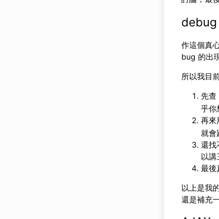
debug
作這個真心
bug 的
所以我目
先查
乎你想
再來用
就會
還找
以講
最後
以上是我
還是補充