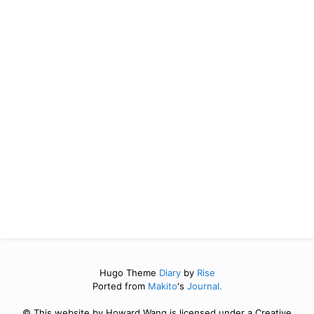
Hugo Theme
Diary
by
Rise
Ported from
Makito
's
Journal.
© This website by Howard Wang is licensed under a Creative