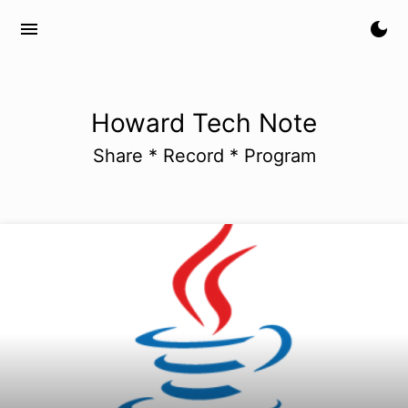
menu
dark_mode
Howard Tech Note
Share * Record * Program