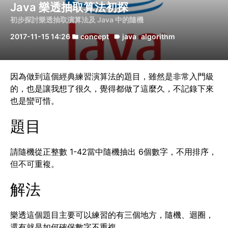
Java 樂透抽取算法初探
初步探討樂透抽取演算法及 Java 中的隨機
2017-11-15 14:26
concept
java
algorithm
folder
label
因為做到這個經典練習演算法的題目，雖然是非常入門級
的，也是讓我想了很久，覺得都做了這麼久，不記錄下來
也是蠻可惜。
題目
請隨機從正整數 1-42當中隨機抽出 6個數字，不用排序，
但不可重複。
解法
樂透這個題目主要可以練習的有三個地方，隨機、迴圈，
還有就是如何確保數字不重複。