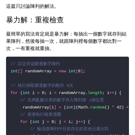
這篇只討論陣列的解法。
暴力解：重複檢查
最簡單的寫法肯定就是暴力解：每抽出一個數字就存到結
果陣列，然後每抽一次，就跟陣列裡每個數字都比對一
次，一有重複就重抽。
// 設定存儲樂透數字陣列
int
[]
 randomArray 
=
new
int
[
6
]
// 執行抽取樂透數字的動作 6次
for
 (
int
 i 
=
 0; i 
<
 randomArray.
length
; i
++
// 先將亂數出來的數字存入陣列第 i個位置
     randomArray
[
i
]
=
 (
int
)(Math.
random
() 
*
 42) 
+
// 接著執行檢查迴圈
for
 (
int
 j 
=
 0; j 
<
 i; j
++
// 輪流跟陣列中目前存在的其他元素比對