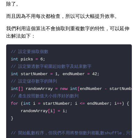
除了。
而且因為不用每次都檢查，所以可以大幅提升效率。
我們利用這個算法不會抽取到重複數字的特性，可以延伸
出解法如下：
// 設定要抽取個數
int
 picks 
=
// 設定樂透數字範圍起始數字及結束數字
int
 startNumber 
=
 1, endNumber 
=
// 設定儲存數字的陣列
int
[]
 randomArray 
=
new
int
[
endNumber 
-
 startNumber
// 產生按照數值大小排序好的數列
for
 (
int
 i 
=
 startNumber; i 
<=
 endNumber; i
++
    randomArray
[
i
]
=
// 開始亂數程序，但我們不用將整個數列都亂數shuffle，只