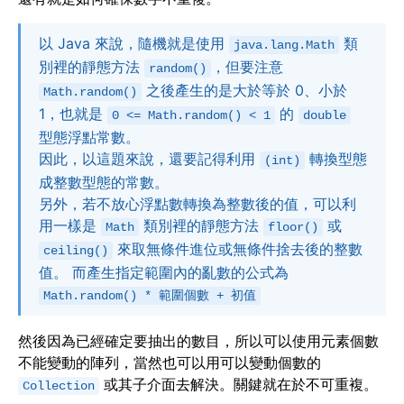
以 Java 來說，隨機就是使用
類
java.lang.Math
別裡的靜態方法
，但要注意
random()
之後產生的是大於等於 0、小於
Math.random()
1，也就是
的
0 <= Math.random() < 1
double
型態浮點常數。
因此，以這題來說，還要記得利用
轉換型態
(int)
成整數型態的常數。
另外，若不放心浮點數轉換為整數後的值，可以利
用一樣是
類別裡的靜態方法
或
Math
floor()
來取無條件進位或無條件捨去後的整數
ceiling()
值。 而產生指定範圍內的亂數的公式為
Math.random() * 範圍個數 + 初值
然後因為已經確定要抽出的數目，所以可以使用元素個數
不能變動的陣列，當然也可以用可以變動個數的
或其子介面去解決。關鍵就在於不可重複。
Collection