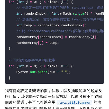
for
 (
int
 j 
=
 0; j 
<
 picks; j
++
// 先設定一個暫存亂數數字的變數 randomIndex，這
int
 randomIndex 
=
 (
int
)(Math.
random
() 
*
 (endNum
// 然後再設定一個暫存數字的變數 temp，暫存陣列中指標 ra
int
 temp 
=
 randomArray
[
randomIndex
]
// 將 randomArray[randomIndex]跟第 j個元素對調位置
    randomArray
[
randomIndex
]
=
 randomArray
[
j
]
    randomArray
[
j
]
=
// 印出樂透數字陣列中的數字
for
 (
int
 k 
=
 0; k 
<
 picks; k
++
    System.
out
.
print
(num 
+
" "
我有特別設定要樂透的數字個數，以及抽取範圍的起始及
終止值，以便將來更動這三個參數就可以做各種不同範圍
個數的樂透，甚至也可以利用
的功
java.util.Scanner
能讓使用者能直接用鍵盤輸入這三個參數，不過那就不在