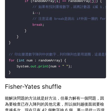
if
 (randomArray
[
i
]
==
 randomArray
[
j
]
// 如果有找到重複數字，就將計數器 i減 1，然
            i
--
// 注意這邊 break是跳出 if外面一層的 for迴
break
// 印出樂透數字陣列中的數字，列印陣列也要用迴圈，這邊是用
for
 (
int
    System.
out
.
print
(num 
+
" "
Fisher-Yates shuffle
能解決問題的方法就是好方法，但暴力解有一個問題，因
為要檢查已存入陣列的其他元素，所以抽到越後面就要檢
查越多次，現在只有 42 個數字抽 6 個，萬一是從一百億