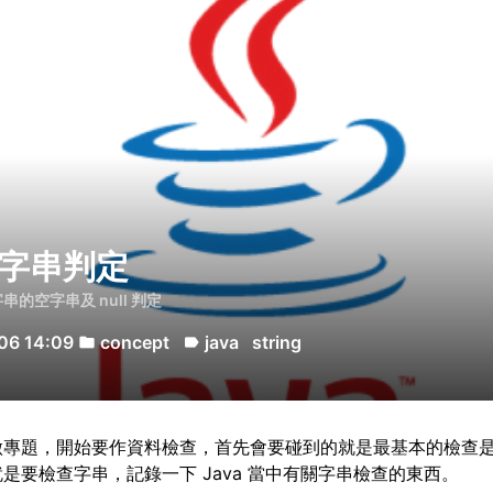
a 字串判定
 字串的空字串及 null 判定
06 14:09
concept
java
string
folder
label
做專題，開始要作資料檢查，首先會要碰到的就是最基本的檢查
是要檢查字串，記錄一下 Java 當中有關字串檢查的東西。