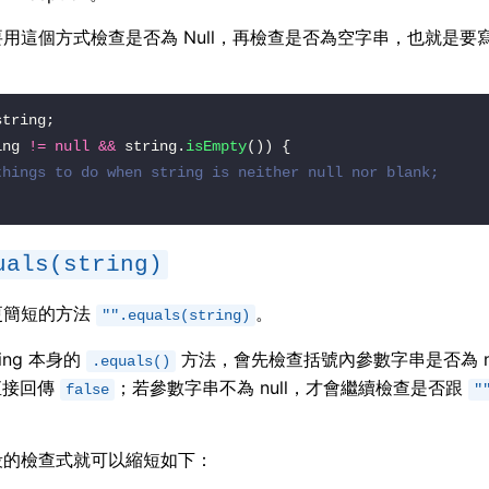
用這個方式檢查是否為 Null，再檢查是否為空字串，也就是要
ing 
!=
null
&&
 string.
isEmpty
things to do when string is neither null nor blank;
uals(string)
更簡短的方法
。
"".equals(string)
ring 本身的
方法，會先檢查括號內參數字串是否為 nu
.equals()
會直接回傳
；若參數字串不為 null，才會繼續檢查是否跟
false
"
段的檢查式就可以縮短如下：