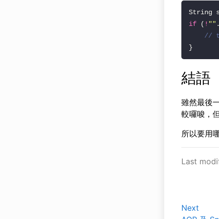
if
 (
!
""
// 
結語
雖然最後
較囉唆，
所以要用
Last modi
Next