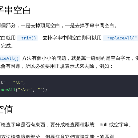
字串空白
兩個部分，一是去掉頭尾空白，一是去掉字串中間空白。
空白就用
，去掉字串中間空白則可以用
.trim()
.replaceAll("
單完成。
方法有個小小的問題，就是萬一碰到的是空白字元，
aceAll()
會有困難，所以必須要用正規表示式來去除，例如：
str 
=
"\t"
laceAll
(
"\\s+"
, 
""
空值
檢查字串是否有東西，要分成檢查兩種狀態，null 或空字串。
個方法檢查這個部分，但要注意它們實際功能上的區別。