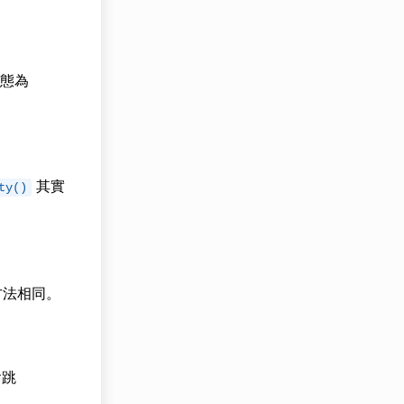
型態為
其實
ty()
方法相同。
會跳