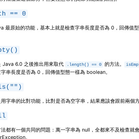
th == 0
ava 最原始的功能，基本上就是檢查字串長度是否為 0，回傳值
pty()
Java 6.0 之後推出用來取代
的方法。
.length() == 0
isEmp
字串長度是否為 0，回傳值型態一樣為 boolean。
ls("")
是用字串的比對功能，比對是否為空字串，結果應該會跟前兩個
ll
法都有一個共同的問題：萬一字串為 null，全都來不及檢查就
erException。