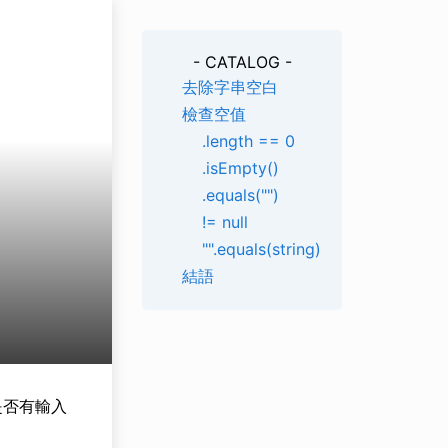
- CATALOG -
去除字串空白
檢查空值
.length == 0
.isEmpty()
.equals("")
!= null
"".equals(string)
結語
是否有輸入