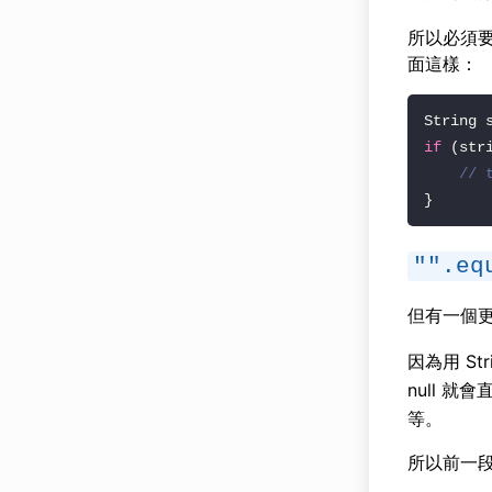
所以必須要
面這樣：
if
 (str
// 
"".eq
但有一個
因為用 St
null 就
等。
所以前一