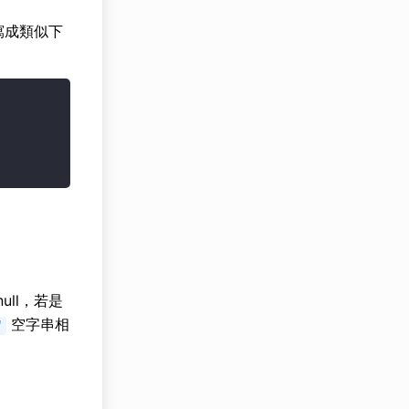
寫成類似下
ll，若是
空字串相
"