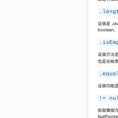
.leng
這個是 J
boolean。
.isEm
這個方法是 
也是在檢查
.equa
這個功能
!= nu
前面幾個方
NullPoint