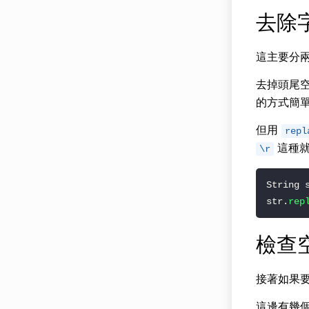
去除
這主要分
去掉頭尾
的方式簡
但用
repl
這種就
\r
String 
str.
rep
檢查
接著如果要
這邊有幾