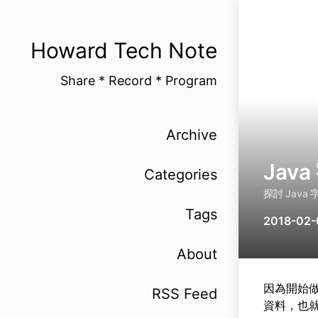
Howard Tech Note
Share * Record * Program
Archive
Jav
Categories
探討 Java
Tags
2018-02-
About
因為開始
RSS Feed
資料，也就