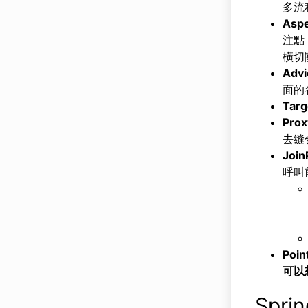
多流
Asp
注點
橫切
Adv
面的
Tar
Pro
去縫
Joi
呼叫
Poi
可以想
Spri