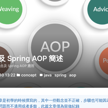
及 Spring AOP 簡述
念及 Spring AOP 應用
10 13:22
concept
java
spring
aop
folder
label
章是初學的時候撰寫的，其中一些觀念並不正確，步驟也可能因
問題而不適用或者多餘，此篇文章僅為留做紀錄