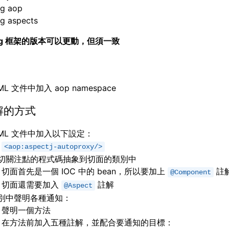
ng aop
ng aspects
ing 框架的版本可以更動，但須一致
ML 文件中加入 aop namespace
解的方式
XML 文件中加入以下設定：
<aop:aspectj-autoproxy/>
切關注點的程式碼抽象到切面的類別中
切面首先是一個 IOC 中的 bean，所以要加上
註
@Component
切面還需要加入
註解
@Aspect
別中聲明各種通知：
聲明一個方法
在方法前加入五種註解，並配合要通知的目標：