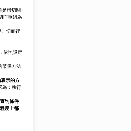
前是橫切關
切面重組為
容。切面裡
，依照設定
的某個方法
點表示的方
定要素為：執行
於查詢條件
程度上都