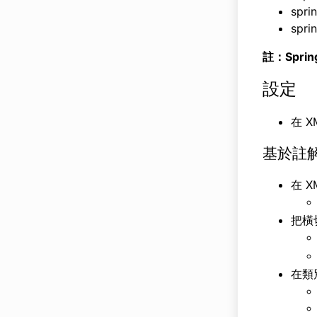
spri
spri
註：Spr
設定
在 X
基於註
在 
把橫
在類