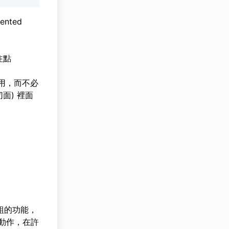
ented
注點
用，而不必
面) 裡面
組的功能，
) 等動作，在許