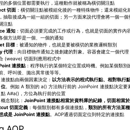
程的多個位置都需要執行，這種動作就被稱為橫切關注點
ect 切面
：橫切關注點被模組化後的一種特殊物件；還未模組化
，抽取後成為一組一組的切面；另一方面來說代理會將一個一個
關注點
ice 通知
：切面必須要完成的工作或行為，也就是切面的實作內
各個方法即是一個、一個的通知
get 目標
：被通知的物件，也就是要被橫切的業務邏輯類別
xy 代理
：向目標物件通知之後創建的對象。容器會建立一個代理
合 (weave) 切面到應用程式中
nPoint 連接點
：程序執行的某個特定位置或時機。例如某個類別
前、呼叫後、拋出異常後等等。
連接點由兩個因素決定：
以方法表示的程式執行點、相對執行
位
。例如 A 類別的 a() 方法執行前的 JoinPoint 連接點決
點 A#a()，方位為執行前的位置
概念類比：
JoinPoint 連接點相當於資料庫的紀錄，切面相當
ntcut 切面定義
：每個類別都有多個連接點，
類別的所有方法某種
成是 JoinPoint 連接點
。AOP通過切面定位到特定的連接點
ng AOP