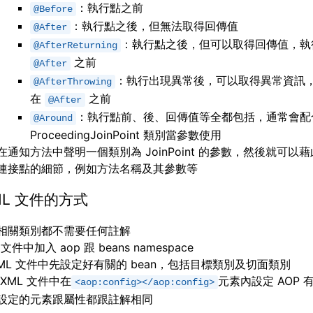
：執行點之前
@Before
：執行點之後，但無法取得回傳值
@After
：執行點之後，但可以取得回傳值，執
@AfterReturning
之前
@After
：執行出現異常後，可以取得異常資訊
@AfterThrowing
在
之前
@After
：執行點前、後、回傳值等全都包括，通常會配
@Around
ProceedingJoinPoint 類別當參數使用
在通知方法中聲明一個類別為 JoinPoint 的參數，然後就可以
連接點的細節，例如方法名稱及其參數等
ML 文件的方式
相關類別都不需要任何註解
 文件中加入 aop 跟 beans namespace
XML 文件中先設定好有關的 bean，包括目標類別及切面類別
 XML 文件中在
元素內設定 AOP 
<aop:config></aop:config>
設定的元素跟屬性都跟註解相同