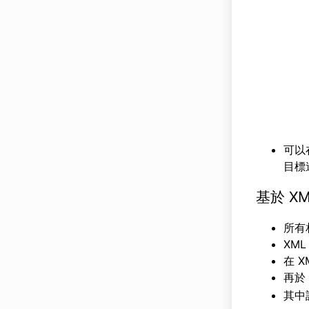
可以
目標
基於 X
所有
XML
在 
再於
其中