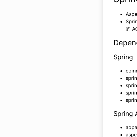
Asp
Spr
的 A
Depen
Spring
comm
spri
spri
spri
spri
Spring
aopa
aspe