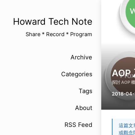
Howard Tech Note
Share * Record * Program
Archive
AOP 
Categories
探討 AOP 概
Tags
2018-04-
About
RSS Feed
這篇文
或觀念