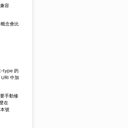
並兼容
的基礎概念會比
-type 的
URI 中加
都要手動修
怎麼在
版本號