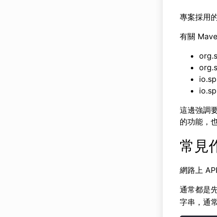
專案採用的是 
有關 Mav
org.
org.
io.s
io.s
這邊強調要採用
的功能，
常見
網路上 A
通常都是
字串，通