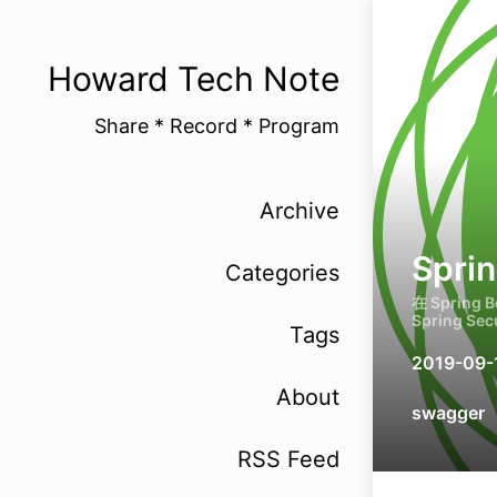
Howard Tech Note
Share * Record * Program
Archive
Spri
Categories
在 Spring
Spring Sec
Tags
2019-09-
About
swagger
RSS Feed