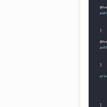
pub
       
pub
       
pri