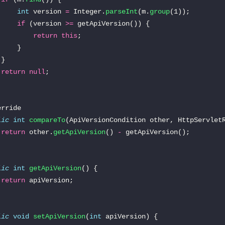
int
 version 
=
 Integer.
parseInt
(m.
group
if
 (version 
>=
return
this
return
null
lic
int
compareTo
return
 other.
getApiVersion
() 
-
lic
int
getApiVersion
return
lic
void
setApiVersion
(
int