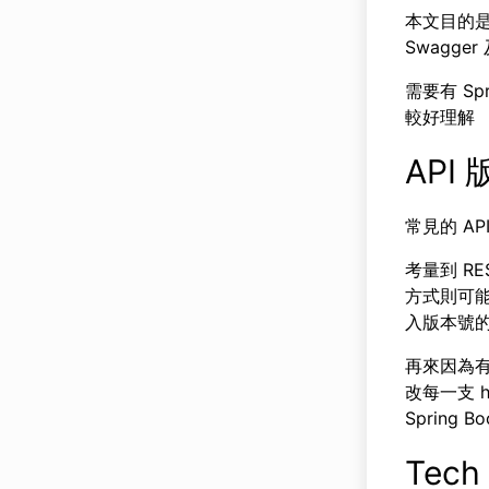
本文目的是為
Swagger 
需要有 Spr
較好理解
API
常見的 API
考量到 RES
方式則可能
入版本號
再來因為有
改每一支 
Spring
Tech