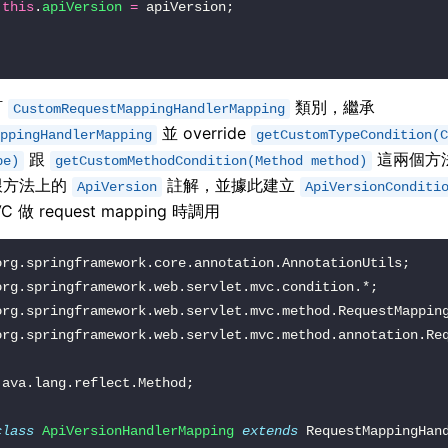
this
.
apiVersion
=
訂
類別，繼承
CustomRequestMappingHandlerMapping
並 override
ppingHandlerMapping
getCustomTypeCondition(C
跟
這兩個方
pe)
getCustomMethodCondition(Method method)
跟方法上的
註解，並據此建立
ApiVersion
ApiVersionConditi
VC 做 request mapping 時調用
class
ApiVersionHandlerMapping
extends