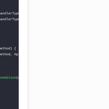
handlerType, ApiVersion.
class
method, ApiVersion.
class
Condition