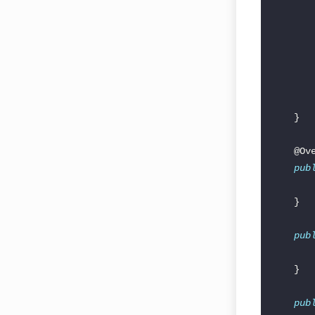
pub
pub
pub