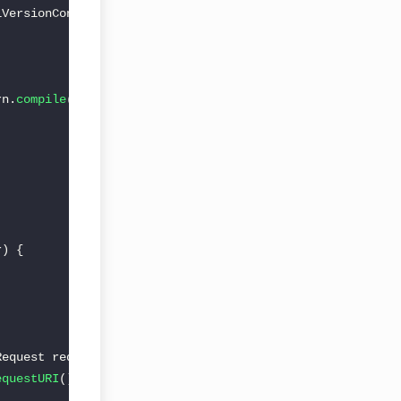
iVersionCondition
>
rn.
compile
(
"/v(\\d+)/"
equestURI