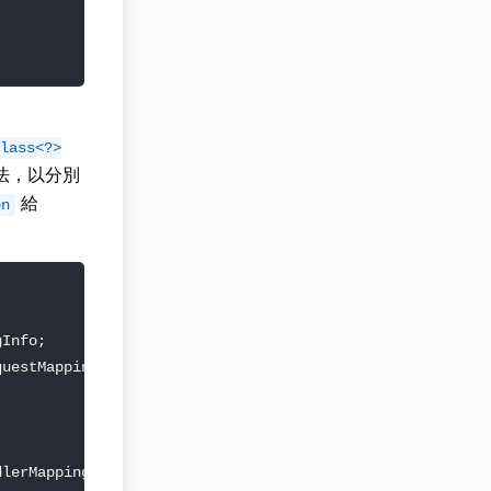
lass<?>
法，以分別
給
on