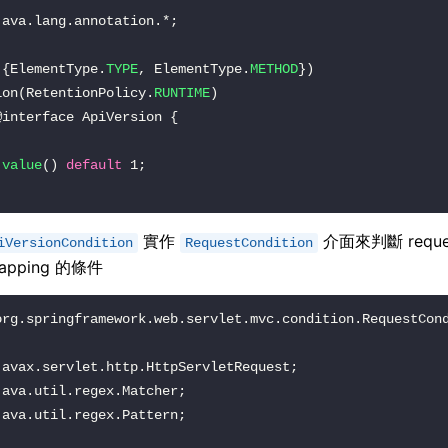
({ElementType.
TYPE
, ElementType.
METHOD
ion(RetentionPolicy.
RUNTIME
value
() 
default
實作
介面來判斷 reque
iVersionCondition
RequestCondition
mapping 的條件