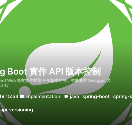
ng Boot 實作 API 版本控制
 Boot Web 專案實作動態 API 版本控制，並能兼容 Swagger 及
urity
19 15:53
implementation
java
spring-boot
spring-s
folder
label
api-versioning