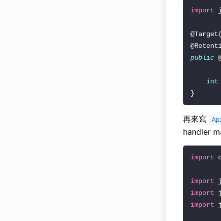
import
@Target
@Retent
public
int
再來寫
Ap
handler 
import
import
import
import