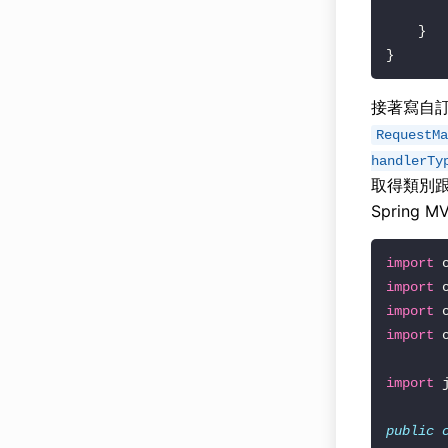
接著寫自
RequestMa
handlerTy
取得類別
Spring M
import
import
import
import
import
public