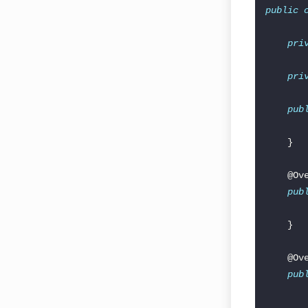
public
pri
pri
pub
pub
pub
       