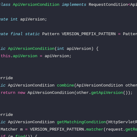
class
ApiVersionCondition
implements
 RequestCondition
<
Ap
vate
int
vate
final
static
 Pattern VERSION_PREFIX_PATTERN 
=
 Patte
lic
ApiVersionCondition
(
int
this
.
apiVersion
=
lic
 ApiVersionCondition 
combine
return
new
 ApiVersionCondition(other.
getApiVersion
lic
 ApiVersionCondition 
getMatchingCondition
 Matcher m 
=
 VERSION_PREFIX_PATTERN.
matcher
(request.
getR
if
 (m.
find