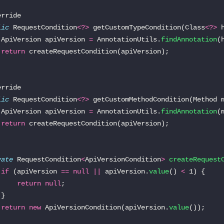
lic
 RequestCondition
<?>
 getCustomTypeCondition(Class
<?>
 ApiVersion apiVersion 
=
 AnnotationUtils.
findAnnotation
(
return
lic
 RequestCondition
<?>
 ApiVersion apiVersion 
=
 AnnotationUtils.
findAnnotation
(
return
vate
 RequestCondition
<
ApiVersionCondition
>
createRequest
if
 (apiVersion 
==
null
||
 apiVersion.
value
() 
<
return
null
return
new
 ApiVersionCondition(apiVersion.
value