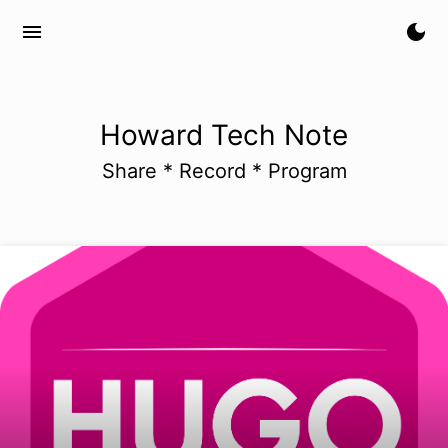
menu
dark_mode
Howard Tech Note
Share * Record * Program