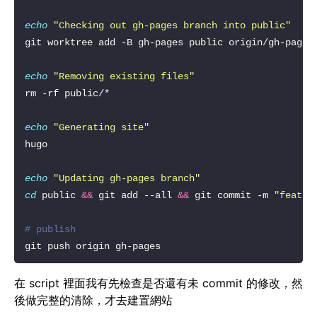
echo
"Checking out gh-pages branch into public"
echo
"Removing existing files"
echo
"Generating site"
echo
"Updating gh-pages branch"
cd
 public 
&&
 git add --all 
&&
 git commit -m 
"feat: 
# publish
在 script 裡面我有先檢查是否還有未 commit 的修改，然
後做完整的清除，才去建置網站