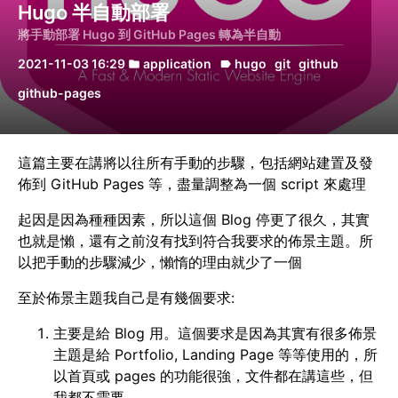
Hugo 半自動部署
將手動部署 Hugo 到 GitHub Pages 轉為半自動
2021-11-03 16:29
application
hugo
git
github
folder
label
github-pages
這篇主要在講將以往所有手動的步驟，包括網站建置及發
佈到 GitHub Pages 等，盡量調整為一個 script 來處理
起因是因為種種因素，所以這個 Blog 停更了很久，其實
也就是懶，還有之前沒有找到符合我要求的佈景主題。所
以把手動的步驟減少，懶惰的理由就少了一個
至於佈景主題我自己是有幾個要求:
主要是給 Blog 用。這個要求是因為其實有很多佈景
主題是給 Portfolio, Landing Page 等等使用的，所
以首頁或 pages 的功能很強，文件都在講這些，但
我都不需要