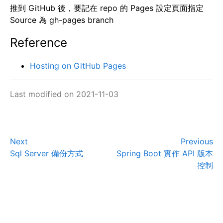
推到 GitHub 後，要記在 repo 的 Pages 設定頁面指定
Source 為 gh-pages branch
Reference
Hosting on GitHub Pages
Last modified on 2021-11-03
Next
Previous
Sql Server 備份方式
Spring Boot 實作 API 版本
控制