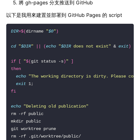
將 gh-pages 分支推送到 GitHub
以下是我用來建置並部署到 GitHub Pages 的 script
DIR
=
$(
dirname 
"
$0
"
)
cd
"
$DIR
"
||
(
echo
"
$DIR
 does not exist"
 & 
exit
)
if
[
"
$(
git status -s
)
"
]
then
echo
"The working directory is dirty. Please comm
exit
fi
echo
"Deleting old publication"