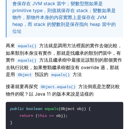
會保存在 JVM stack 當中；變數型態如果是
primitive type，則值就保存在 stack；變數如果是
物件，那物件本身的內容實際上是保存在 JVM
heap，而 stack 的變數則是保存指向 heap 當中的
位址
再來
方法就是調用方法裡面的實作去做比較，
equals()
如果類別本身沒有實作，那就是找繼承的類別們當中，有
實作
方法且繼承樹中最接近該類別的那個實作
equals()
去執行比較，如果整顆繼承樹都沒有 override 過，那就
是用
預設的
方法
Object
equals()
接著就要再探究
方法倒底是怎麼比較
Object.equals()
物件的呢？以 Java 11 的版本來說是這樣的
public
boolean
equals
return
 (
this
==