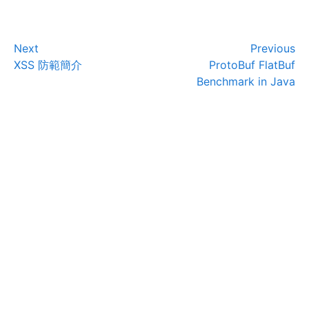
Next
Previous
XSS 防範簡介
ProtoBuf FlatBuf
Benchmark in Java