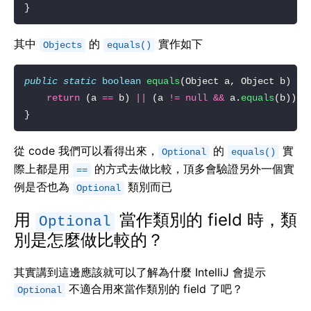
其中
的
實作如下
Objects
equals()
public
static
boolean
equals
return
 (a 
==
 b) 
||
 (a 
!=
null
&&
 a.
equals
從 code 我們可以看得出來，
的
實
Optional
equals()
際上都是用
的方式去做比較，頂多會驗證另外一個實
==
例是否也為
類別而已
Optional
用
當作類別的 field 時，類
Optional
別是怎麼做比較的？
其實講到這邊應該就可以了解為什麼 IntelliJ 會提示
不適合用來當作類別的 field 了吧？
Optional