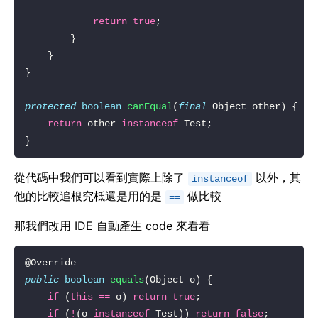
return
true
protected
boolean
canEqual
(
final
return
 other 
instanceof
從代碼中我們可以看到實際上除了
以外，其
instanceof
他的比較追根究柢還是用的是
做比較
==
那我們改用 IDE 自動產生 code 來看看
public
boolean
equals
if
 (
this
==
 o) 
return
true
if
 (
!
(o 
instanceof
 Test)) 
return
false