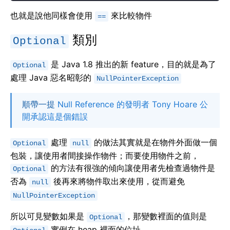
也就是說他同樣會使用
來比較物件
==
類別
Optional
是 Java 1.8 推出的新 feature，目的就是為了
Optional
處理 Java 惡名昭彰的
NullPointerException
順帶一提
Null Reference 的發明者 Tony Hoare 公
開承認這是個錯誤
處理
的做法其實就是在物件外面做一個
Optional
null
包裝，讓使用者間接操作物件；而要使用物件之前，
的方法有很強的傾向讓使用者先檢查過物件是
Optional
否為
後再來將物件取出來使用，從而避免
null
NullPointerException
所以可見變數如果是
，那變數裡面的值則是
Optional
實例在 heap 裡面的位址