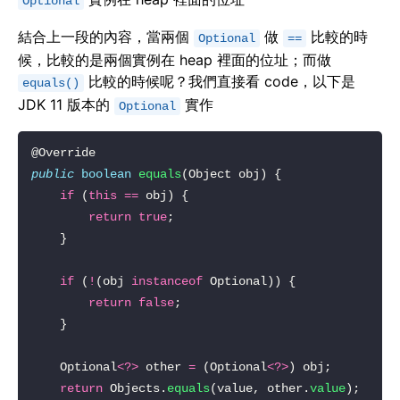
Optional
結合上一段的內容，當兩個
做
比較的時
Optional
==
候，比較的是兩個實例在 heap 裡面的位址；而做
比較的時候呢？我們直接看 code，以下是
equals()
JDK 11 版本的
實作
Optional
public
boolean
equals
if
 (
this
==
return
true
if
 (
!
(obj 
instanceof
return
false
    Optional
<?>
 other 
=
 (Optional
<?>
return
 Objects.
equals
(value, other.
value