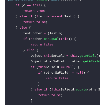
if
 (o 
==
this
return
true
    } 
else
if
 (
!
(o 
instanceof
return
false
    } 
else
        Test other 
=
if
 (
!
other.
canEqual
(
this
return
false
        } 
else
            Object 
this
$aField 
=
this
.
getAField
            Object other$aField 
=
 other.
getAField
if
 (
this
$aField 
==
null
if
 (other$aField 
!=
null
return
false
            } 
else
if
 (
!
this
$aField.
equals
return
false