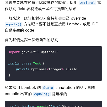
其實主要就在於執行比較動作的時候，採用
當
Optional
作類別 field 容易造成一些不可預期的結果
一般來說，應該相對少人會特別去自己 override
方法吧？要不就是直接用 Lombok 或用 IDE
equals()
自動產生的 code
首先我們先寫一個最簡單的類別
import
public
class
Test
private
 Optional
<
Integer
>
如果採用 Lombok 的
annotation 的話，實際
@Data
compile 出來的
是這樣的
equals()
public
boolean
equals
(
final