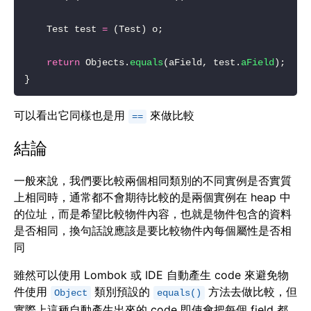
    Test test 
=
return
 Objects.
equals
(aField, test.
aField
可以看出它同樣也是用
來做比較
==
結論
一般來說，我們要比較兩個相同類別的不同實例是否實質
上相同時，通常都不會期待比較的是兩個實例在 heap 中
的位址，而是希望比較物件內容，也就是物件包含的資料
是否相同，換句話說應該是要比較物件內每個屬性是否相
同
雖然可以使用 Lombok 或 IDE 自動產生 code 來避免物
件使用
類別預設的
方法去做比較，但
Object
equals()
實際上這種自動產生出來的 code 即使會把每個 field 都