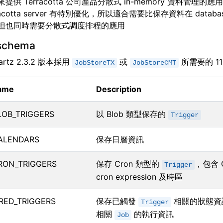
提供 Terracotta 公司產品分散式 in-memory 資料管理的應
racotta server 有特別優化，所以適合需要比保存資料在 databa
但也同時需要分散式調度排程的應用
chema
rtz 2.3.2 版本採用
或
所需要的 1
JobStoreTX
JobStoreCMT
Name
Description
LOB_TRIGGERS
以 Blob 類型保存的
Trigger
ALENDARS
保存日曆資訊
RON_TRIGGERS
保存 Cron 類型的
，包含 Q
Trigger
cron expression 及時區
IRED_TRIGGERS
保存已觸發
相關的狀態資
Trigger
相關
的執行資訊
Job