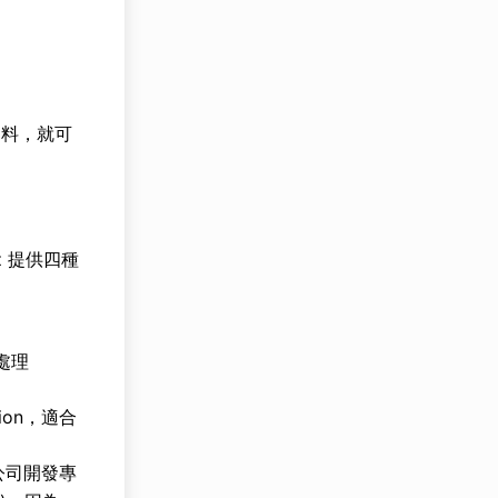
資料，就可
z 提供四種
 處理
ion，適合
ta 公司開發專