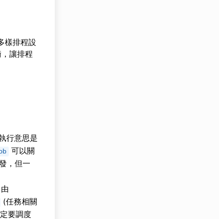
含多樣排程設
衡，讓排程
執行意思是
可以關
ob
發，但一
；由
(任務相關
定要調度