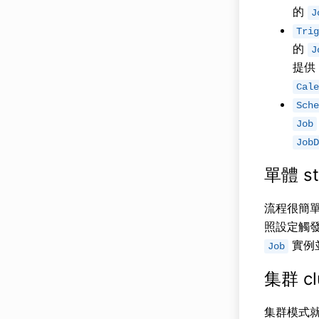
的
J
Trig
的
J
提供
Cale
Sche
Job
JobD
單體 s
流程很簡
照設定觸
實例
Job
集群 c
集群模式