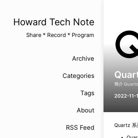
Howard Tech Note
Share * Record * Program
Archive
Quar
Categories
簡介 Quar
Tags
2022-11-
About
Quartz 
RSS Feed
Qua