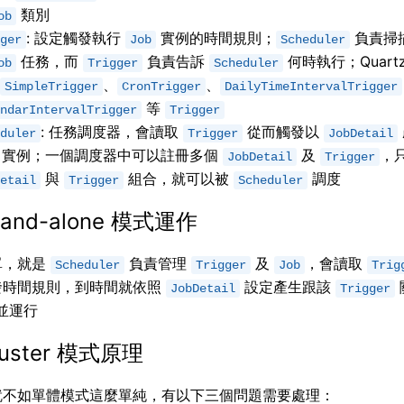
類別
ob
: 設定觸發執行
實例的時間規則；
負責掃
ger
Job
Scheduler
任務，而
負責告訴
何時執行；Quartz 
ob
Trigger
Scheduler
、
、
SimpleTrigger
CronTrigger
DailyTimeIntervalTrigger
等
ndarIntervalTrigger
Trigger
: 任務調度器，會讀取
從而觸發以
duler
Trigger
JobDetail
實例；一個調度器中可以註冊多個
及
，
JobDetail
Trigger
與
組合，就可以被
調度
etail
Trigger
Scheduler
tand-alone 模式運作
單，就是
負責管理
及
，會讀取
Scheduler
Trigger
Job
Trig
發時間規則，到時間就依照
設定產生跟該
JobDetail
Trigger
並運行
luster 模式原理
就不如單體模式這麼單純，有以下三個問題需要處理：