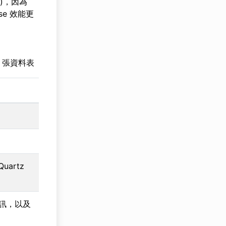
用)，因為
se 效能更
1 張資料表
uartz
訊，以及