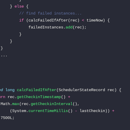
			} 
else
// find failed instances...
if
 (calcFailedIfAfter(rec) 
<
					failedInstances.
add
ed
long
calcFailedIfAfter
urn
 rec.
getCheckinTimestamp
() 
+
		Math.
max
(rec.
getCheckinInterval
			(System.
currentTimeMillis
() 
-
 lastCheckin)) 
+