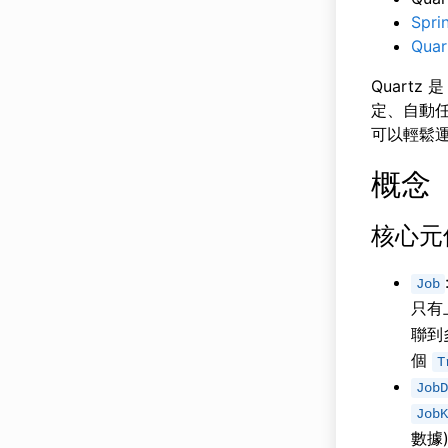
Spr
Quar
Quart
定、自動
可以輕鬆運行
概念
核心元
Job
只有
聯到
個
T
JobD
JobK
數據