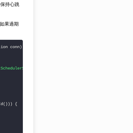
時保持心跳
如果過期
tion conn) 
throws
tSchedulerStateRecords
(conn, 
null