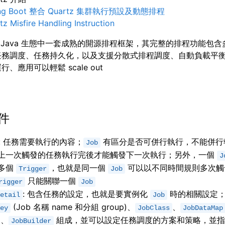
ing Boot 整合 Quartz 集群執行預設及動態排程
tz Misfire Handling Instruction
z 是 Java 生態中一套成熟的開源排程框架，其完整的排程功能包
任務調度、任務持久化，以及支援分散式排程調度、自動負載平
、應用可以輕鬆 scale out
件
: 任務需要執行的內容；
有區分是否可併行執行，不能併行
Job
上一次觸發的任務執行完後才能觸發下一次執行；另外，一個
J
多個
，也就是同一個
可以以不同時間規則多次觸
Trigger
Job
只能關聯一個
rigger
Job
: 包含任務的設定，也就是要實例化
時的相關設定
etail
Job
(Job 名稱 name 和分組 group)、
、
ey
JobClass
JobDataMap
)、
組成，並可以設定任務調度的方案和策略，並指
JobBuilder