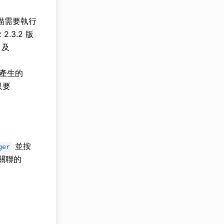
描需要執行
2.3.2 版
及
產生的
只要
並按
ger
關聯的