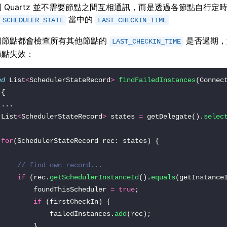
 Quartz 並不需要節點之間互相通訊，而是透過各節點自行定
當中的
_SCHEDULER_STATE
LAST_CHECKIN_TIME
個節點都會檢查所有其他節點的
是否過期，
LAST_CHECKIN_TIME
節點失效：
ed
 List
<
SchedulerStateRecord
>
findFailedInstances
(Connec
		List
<
SchedulerStateRecord
>
 states 
=
 getDelegate().
selec
for
// find own record...
if
 (rec.
getSchedulerInstanceId
().
equals
				foundThisScheduler 
=
true
if
					failedInstances.
add