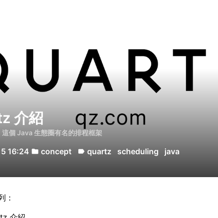
tz 介紹
tz 這個 Java 生態圈有名的排程框架
15 16:24
concept
quartz
scheduling
java
folder
label
系列：
rtz 介紹