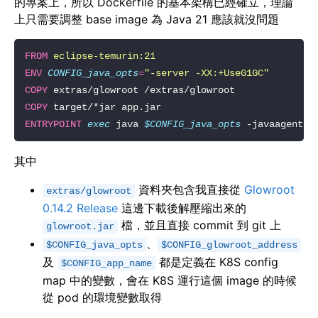
的專案上，所以 Dockerfile 的基本架構已經確立，理論
上只需要調整 base image 為 Java 21 應該就沒問題
FROM
eclipse-temurin:21
ENV
CONFIG_java_opts
=
"-server -XX:+UseG1GC"
COPY
COPY
ENTRYPOINT
exec
 java 
$CONFIG_java_opts
 -javaagent:/
其中
資料夾包含我直接從
Glowroot
extras/glowroot
0.14.2 Release
這邊下載後解壓縮出來的
檔，並且直接 commit 到 git 上
glowroot.jar
、
$CONFIG_java_opts
$CONFIG_glowroot_address
及
都是定義在 K8S config
$CONFIG_app_name
map 中的變數，會在 K8S 運行這個 image 的時候
從 pod 的環境變數取得