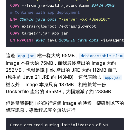
COPY
 --from
=
jre-build /javaruntime 
$JAVA_HOME
# Continue with app deployment
ENV
CONFIG_java_opts
=
"-server -XX:+UseG1GC"
COPY
COPY
ENTRYPOINT
exec
 java 
$CONFIG_java_opts
 -javaagent:/
這邊
檔一樣大約 65MB，
app.jar
debian:stable-slim
image 本身大約 75MB，而我最終產出的 image 大約
252MB，也就是說 jlink 產出的 JRE 大約 112MB 而已
(原生的 Java 21 JRE 約 143MB)，這代表除去
app.jar
檔以外，image 本身只有 187MB，相較於前一份
Dockerfile 產出的 455MB，大幅縮減了約 288MB
但是當我很開心的運行這個 image 的時候，卻碰到以下的
錯誤訊息，導致程式完全無法運行