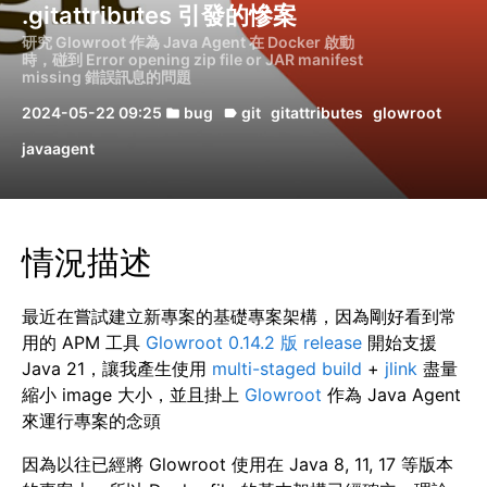
.gitattributes 引發的慘案
研究 Glowroot 作為 Java Agent 在 Docker 啟動
時，碰到 Error opening zip file or JAR manifest
missing 錯誤訊息的問題
2024-05-22 09:25
bug
git
gitattributes
glowroot
folder
label
javaagent
情況描述
最近在嘗試建立新專案的基礎專案架構，因為剛好看到常
用的 APM 工具
Glowroot 0.14.2 版 release
開始支援
Java 21，讓我產生使用
multi-staged build
+
jlink
盡量
縮小 image 大小，並且掛上
Glowroot
作為 Java Agent
來運行專案的念頭
因為以往已經將 Glowroot 使用在 Java 8, 11, 17 等版本