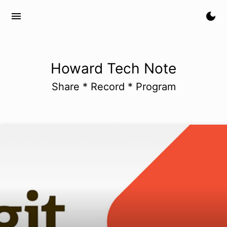
menu
dark_mode
Howard Tech Note
Share * Record * Program