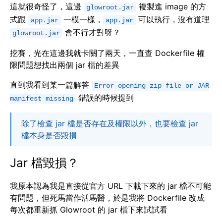
這就很奇怪了，這邊
複製進 image 的方
glowroot.jar
式跟
一模一樣，
可以執行，沒有道理
app.jar
app.jar
會不行才對呀？
glowroot.jar
挖賽，光在這邊我就卡關了兩天，一直查 Dockerfile 權
限問題想找出兩個 jar 檔的差異
直到我看到某一篇解答
Error opening zip file or JAR
錯誤的時候提到
manifest missing
除了檢查 jar 檔是否存在及權限以外，也要檢查 jar
檔本身是否毀損
Jar 檔毀損？
我原本認為我是直接從官方 URL 下載下來的 jar 檔不可能
有問題，但死馬當作活馬醫，於是我將 Dockerfile 改成
每次都重新抓 Glowroot 的 jar 檔下來試試看