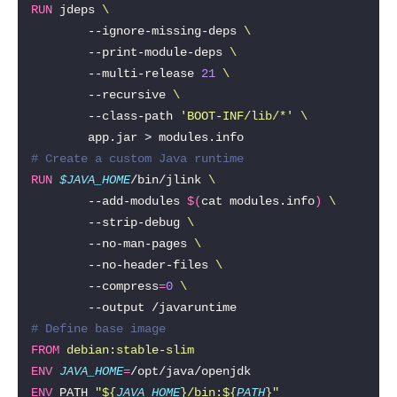
RUN
 jdeps 
        --ignore-missing-deps 
        --print-module-deps 
        --multi-release 
21
        --recursive 
        --class-path 
'BOOT-INF/lib/*'
# Create a custom Java runtime
RUN
$JAVA_HOME
/bin/jlink 
        --add-modules 
$(
cat modules.info
)
        --strip-debug 
        --no-man-pages 
        --no-header-files 
        --compress
=
0
# Define base image
FROM
debian:stable-slim
ENV
JAVA_HOME
=
ENV
 PATH 
"
${
JAVA_HOME
}
/bin:
${
PATH
}
"